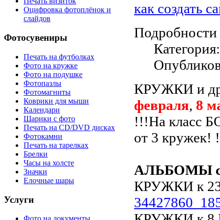
Печать визиток
как создать с
Оцифровка фотоплёнок и
слайдов
Подробности
Фотосувениры
Категория
Печать на футболках
Опубликов
Фото на кружке
Фото на подушке
Фотопазлы
КРУЖКИ и д
Фотомагниты
Коврики для мыши
февраля
,
8 м
Календари
!!!На класс
Шарики с фото
Печать на CD/DVD дисках
от 3 кружек! !
Фотокамни
Печать на тарелках
Брелки
Часы на холсте
АЛЬБОМЫ 
Значки
Елочные шары
КРУЖКИ к 2
Услуги
34427860_18
КРУЖКИ к 8
Фото на документы