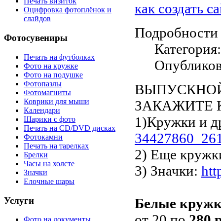
Печать визиток
как создать с
Оцифровка фотоплёнок и
слайдов
Подробности
Фотосувениры
Категория
Печать на футболках
Опубликов
Фото на кружке
Фото на подушке
Фотопазлы
ВЫПУСКНОЙ
Фотомагниты
Коврики для мыши
ЗАКАЖИТЕ К
Календари
1)Кружки и д
Шарики с фото
Печать на CD/DVD дисках
34427860_26
Фотокамни
Печать на тарелках
2) Еще кружк
Брелки
Часы на холсте
3) Значки:
ht
Значки
Елочные шары
Услуги
Белые круж
от 20 по
280 
Фото на документы