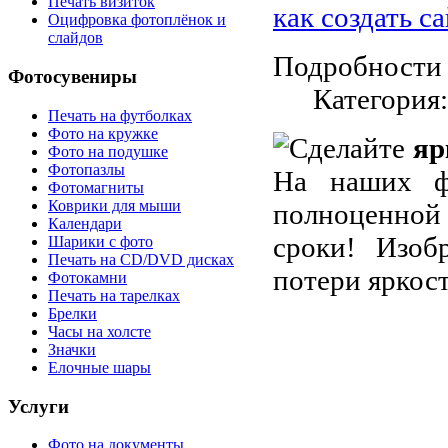
Печать визиток
как создать с
Оцифровка фотоплёнок и
слайдов
Подробности
Фотосувениры
Категория
Печать на футболках
Фото на кружке
Сделайте
яр
Фото на подушке
Фотопазлы
На наших ф
Фотомагниты
Коврики для мыши
полноценной
Календари
сроки! Изоб
Шарики с фото
Печать на CD/DVD дисках
потери яркос
Фотокамни
Печать на тарелках
Брелки
Часы на холсте
Значки
Елочные шары
Услуги
Фото на документы