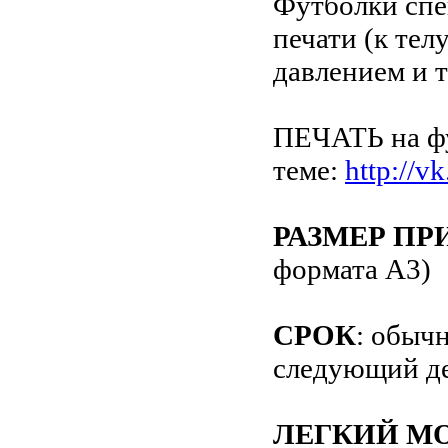
Футболки спе
печати (к тел
давлением и 
ПЕЧАТЬ на фу
теме:
http://
РАЗМЕР ПР
формата А3)
СРОК
: обыч
следующий де
ЛЕГКИЙ М