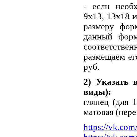
- если необ
9х13, 13х18 и
размеру фор
данный фор
соответстве
размещаем ег
руб.
2) Указать 
виды):
глянец (для 1
матовая (пере
https://vk.co
https://vk.co