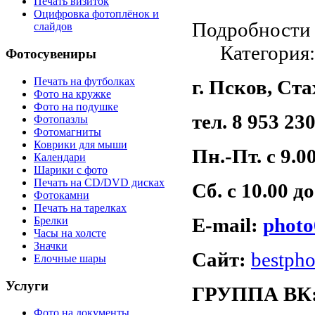
Печать визиток
Оцифровка фотоплёнок и
Подробности
слайдов
Категория
Фотосувениры
Печать на футболках
г. Псков, Ст
Фото на кружке
Фото на подушке
тел. 8 953 23
Фотопазлы
Фотомагниты
Коврики для мыши
Пн.-Пт. с 9.00
Календари
Шарики с фото
Печать на CD/DVD дисках
Сб. с 10.00 до
Фотокамни
Печать на тарелках
E-mail:
photo
Брелки
Часы на холсте
Значки
Сайт:
bestpho
Елочные шары
Услуги
ГРУППА ВК
Фото на документы