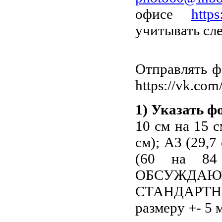
офисе
http
учитывать сл
Отправлять ф
https://vk.co
1) Указать ф
10 см на 15 с
см); А3 (29,7
(60 на 8
ОБСУЖДАЮТ
СТАНДАРТН
размеру +- 5 